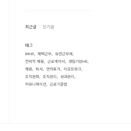
최근글
인기글
태그
IMHR
재택근무
유연근무제
전략적 채용
근로계약서
경험기반HR
채용
퇴사
연차휴가
리모트워크
조직문화
조직관리
성과관리
커뮤니케이션
근로기준법