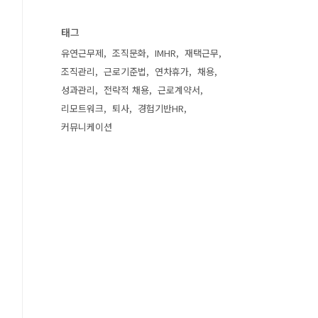
태그
유연근무제
조직문화
IMHR
재택근무
조직관리
근로기준법
연차휴가
채용
성과관리
전략적 채용
근로계약서
리모트워크
퇴사
경험기반HR
커뮤니케이션